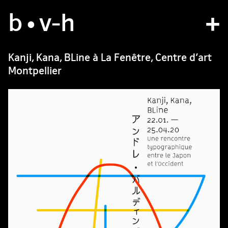
b
atelier
•v
-h
projets
Kanji, Kana, BLine à La Fenêtre, Centre d’art
Montpellier
bvh type
contact
fr
/
en