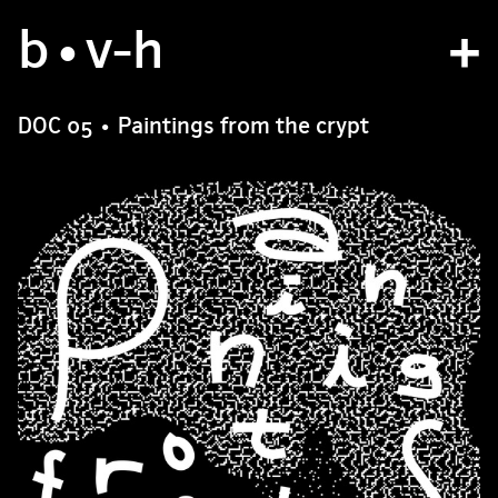
b
atelier
•v
-h
projets
DOC 05 • Paintings from the crypt
bvh type
contact
fr
/
en