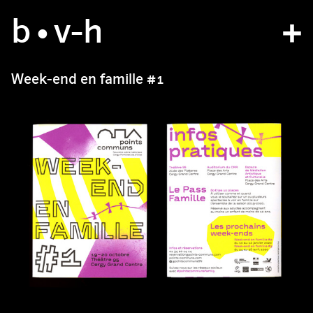
b
studio
•v
-h
projects
Week-end en famille #1
bvh type
contact
fr
/
en