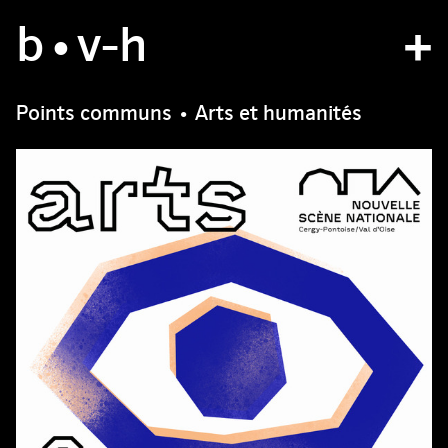
b
studio
•v
-h
projects
Points communs • Arts et humanités
bvh type
contact
fr
/
en