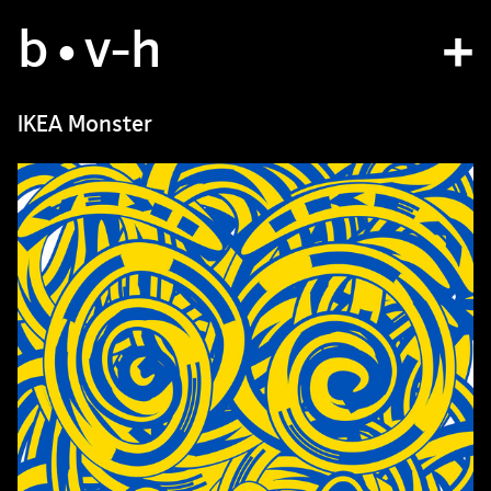
b
studio
•v
-h
projects
IKEA Monster
bvh type
contact
fr
/
en