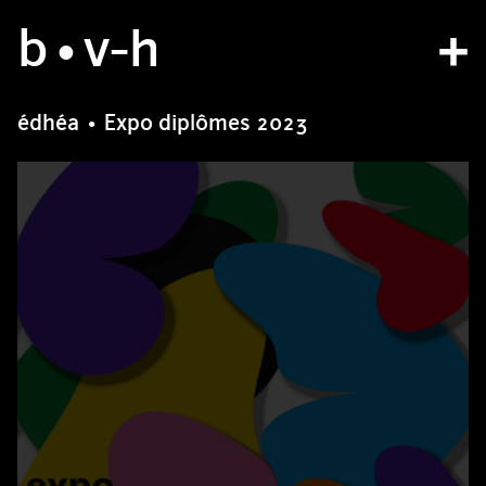
b
studio
•v
-h
projects
édhéa • Expo diplômes 2023
bvh type
contact
fr
/
en