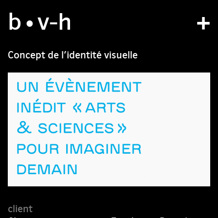
b
studio
•v
-h
projects
Concept de l’identité visuelle
bvh type
contact
fr
/
en