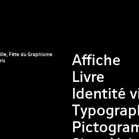
Affiche
ville, Fête du Graphisme
ris
Livre
Identité v
Typograp
Pictogra