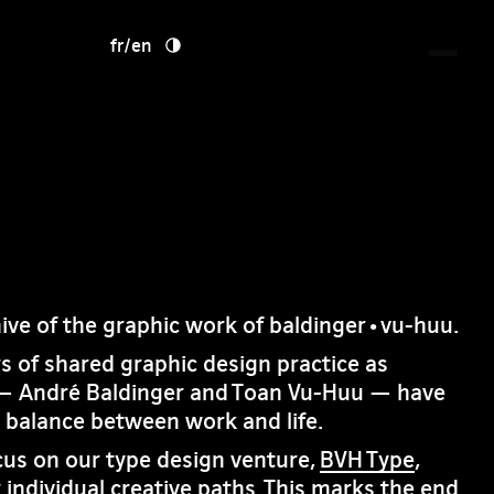
fr
/
en
hive of the graphic work of baldinger•vu-huu.
rs of shared graphic design practice as
— André Baldinger and Toan Vu-Huu — have
e balance between work and life.
cus on our type design venture,
BVH Type
,
 individual creative paths. This marks the end