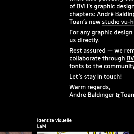
of BVH’s graphic design
chapters: André Baldin
Toan’s new
studio vu-
For any graphic design i
us directly.
Rest assured — we rema
collaborate through
BV
fonts to the community
Let’s stay in touch!
Warm regards,
André Baldinger & Toa
Identité visuelle
LaM