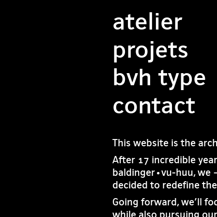
atelier
projets
bvh type
contact
This website is the arc
After 17 incredible yea
baldinger•vu-huu, we 
decided to redefine th
Going forward, we’ll fo
while also pursuing our