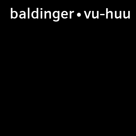
b
aldinger
•v
u
-h
uu