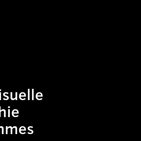
isuelle
hie
mmes