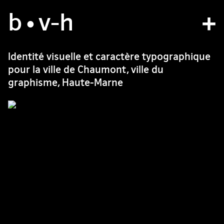
b
studio
•v
-h
projects
Identité visuelle et caractère typographique
pour la ville de Chaumont, ville du
bvh type
graphisme, Haute-Marne
contact
fr
/
en