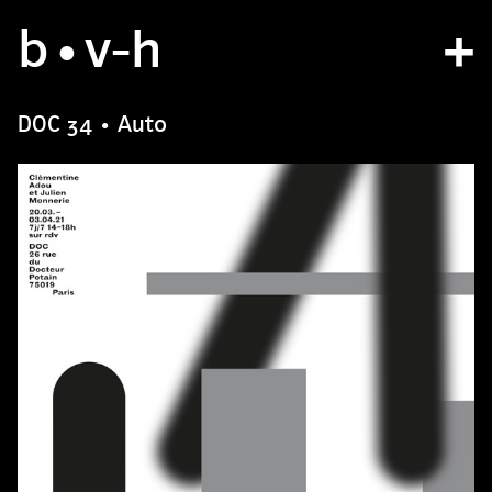
b
studio
•v
-h
projects
DOC 34 • Auto
bvh type
contact
fr
/
en